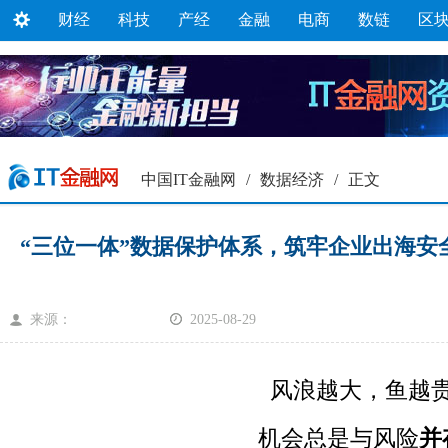
财经
科技
产经
金融
电商
数链
区
中国IT金融网
/
数据经济
/
正文
“三位一体”数据保护体系，筑牢企业出海安全
来源：
2025-08-29
风浪越大，鱼越
机会总是与风险
并