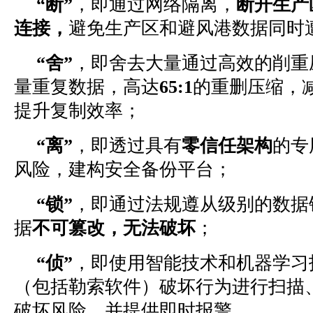
“断”
，即通过网络隔离，
断开生产
连接，
避免生产区和避风港数据同时
“舍”
，即舍去大量通过高效的削重
量重复数据，高达
65:1
的重删压缩，
提升复制效率；
“离”
，即透过具有
零信任架构
的专
风险，建构安全备份平台；
“锁”
，即通过法规遵从级别的数据
据
不可篡改，无法破坏
；
“侦”
，即使用智能技术和机器学习
（包括勒索软件）破坏行为进行扫描
破坏风险，并提供即时报警。