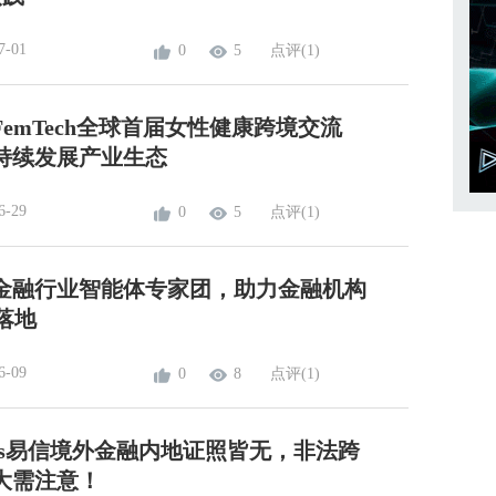
7-01
0
5
点评(1)
emTech全球首届女性健康跨境交流
持续发展产业生态
6-29
0
5
点评(1)
金融行业智能体专家团，助力金融机构
落地
6-09
0
8
点评(1)
rkets易信境外金融内地证照皆无，非法跨
大需注意！