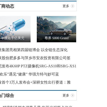
厂商动态
更多
半年揽近千亿美元
尊界 S800 Grand
丝集团亮相第四届链博会 以全链生态深化
联股份肥多多与萍乡市安农投资有限公司签
发布4K60P PTZ摄像机SRG-AS10和SRG-XS1
“欢乐”遇见“健康” 华强方特与妙可蓝
业首个3万人发布会+深耕女性出行赛道：雅
热门综合
更多