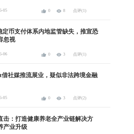
6-05
0
8
点评(1)
N稳定币支付体系内地监管缺失，推宣恐
容忽视
6-06
0
3
点评(1)
wallet借社媒推流展业，疑似非法跨境金融
6-05
0
3
点评(2)
直击：打造健康养老全产业链解决方
养产业升级