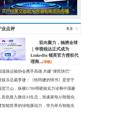
产业点评
更多
双向聚力，驰骋全球
｜华视锐达正式成为
LinkedIn 领英官方授权代
理商
...
[详细]
国道路运输协会携手高德 共建"便民快巴"
麦娱乐总裁李捷：《给阿嬷的情书》是坚守
闯贺兰山，纵横G700用硬核实力诠释中国豪
CL首批接入微信AI生态，加速家电AI智能化
建智能世界的绿电驱动力，华为举办智能光