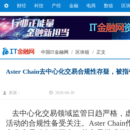
财经
科技
产经
金融
电商
数链
区
中国IT金融网
/
区块链
/
正文
Aster Chain去中心化交易合规性存疑，
来源：
2026-04-20
去中心化交易领域监管日趋严格，
活动的合规性备受关注。Aster Cha