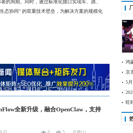
部署的周期。同时，通过标准化接口实现车、路、
+ 生态协同” 的双重技术壁垒，为解决方案的规模化
延
鸿
京
5
2
旺
Flow全新升级，融合OpenClaw，支持
3-21
0
5
点评(1)