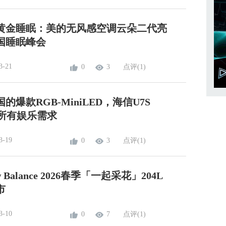
黄金睡眠：美的无风感空调云朵二代亮
国睡眠峰会
3-21
0
3
点评(1)
的爆款RGB-MiniLED，海信U7S
你所有娱乐需求
3-19
0
3
点评(1)
w Balance 2026春季「一起采花」204L
市
3-10
0
7
点评(1)