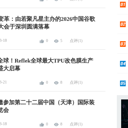
变革：由若聚凡星主办的2026中国谷歌
O大会于深圳圆满落幕
3-18
0
5
点评(1)
球！Reflek全球最大TPU改色膜生产
盛大启幕
3-21
0
8
点评(1)
邀参加第二十二届中国（天津）国际装
览会
3-18
0
8
点评(1)