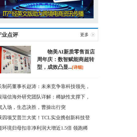
产业点评
更多
物美AI新质零售首店
周年庆：数智赋能商超转
型，成效凸显
...
[详细]
长制药董事长赵涛：未来竞争靠科技领先，
银瑞信海外研究团队详解：稀缺性支撑下，
驾入场，生态决胜，曹操出行突
获四项艾普兰大奖！TCL实业携创新科技登
能环境归母扣非净利润大增近1.5倍 领跑稀