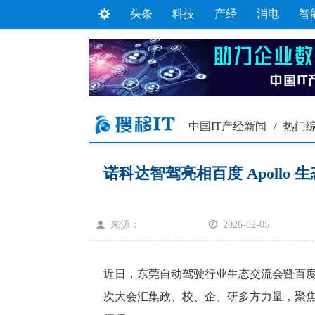
头条
科技
产经
消电
智
中国IT产经新闻
/
热门
诺科达智驾亮相百度 Apollo 
来源：
2026-02-05
近日，东莞自动驾驶行业生态交流会暨百度 A
次大会汇集政、校、企、研多方力量，聚