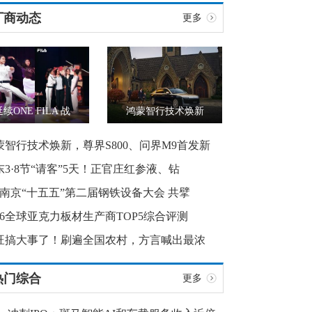
厂商动态
更多
续ONE FILA 战
鸿蒙智行技术焕新
蒙智行技术焕新，尊界S800、问界M9首发新
东3·8节“请客”5天！正官庄红参液、钻
月南京“十五五”第二届钢铁设备大会 共擘
026全球亚克力板材生产商TOP5综合评测
旺搞大事了！刷遍全国农村，方言喊出最浓
热门综合
更多