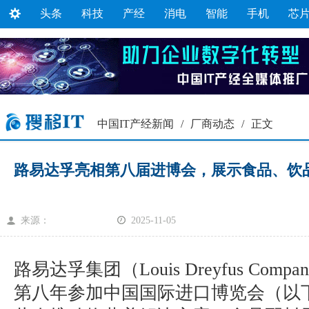
头条
科技
产经
消电
智能
手机
芯
中国IT产经新闻
/
厂商动态
/
正文
路易达孚亮相第八届进博会，展示食品、饮
来源：
2025-11-05
路易达孚集团（Louis Dreyfus Comp
第八年参加中国国际进口博览会（以下