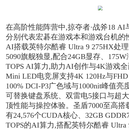
在高阶性能阵营中,掠夺者·战斧18 AI
分别代表宏碁在游戏本和游戏台机的性
AI搭载英特尔酷睿 Ultra 9 275HX处理
5090旗舰独显,配合24GB显存、175
TOPS AI算力,助力AI创作与4K游戏
Mini LED电竞屏支持4K 120Hz与FH
100% DCI-P3广色域与1000nit峰值亮度
可替换键盘系统、双雷电5接口与超大
顶性能与操控体验。圣盾7000至高搭载R
有24,576个CUDA核心、32GB GDD
TOPS的AI算力,搭配英特尔酷睿 Ultr