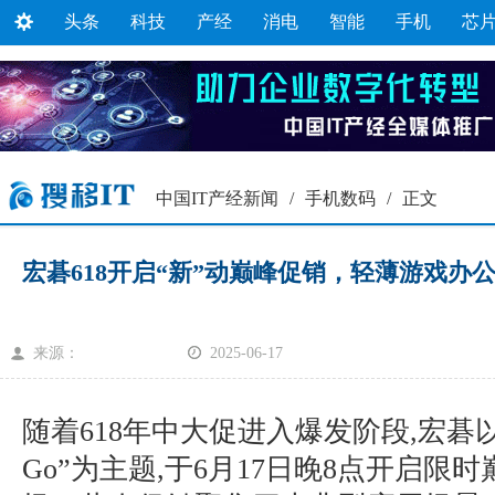
头条
科技
产经
消电
智能
手机
芯
中国IT产经新闻
/
手机数码
/
正文
宏碁618开启“新”动巅峰促销，轻薄游戏办
来源：
2025-06-17
随着618年中大促进入爆发阶段,宏碁
Go”为主题,于6月17日晚8点开启限